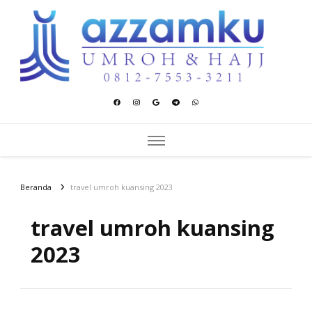
Azzamku Umroh dan Hajj
UMROH LUXURY PEKANBARU
Beranda
travel umroh kuansing 2023
travel umroh kuansing
2023