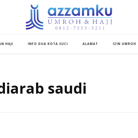
Azzamku Umroh d
UMROH LUXURY PEKANBARU
N HAJI
INFO DUA KOTA SUCI
ALAMAT
IZIN UMROH
diarab saudi