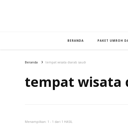
BERANDA
PAKET UMROH DA
Beranda
tempat wisata diarab saudi
tempat wisata 
Menampilkan: 1 - 1 dari 1 HASIL