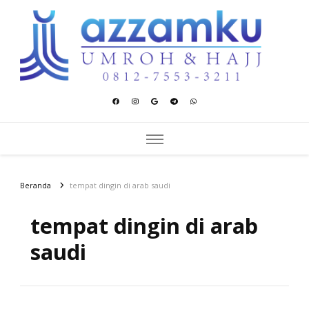
Azzamku Umroh dan Hajj
UMROH LUXURY PEKANBARU
Beranda
tempat dingin di arab saudi
tempat dingin di arab
saudi