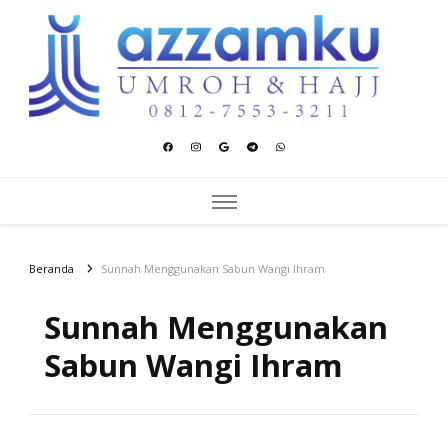
Azzamku Umroh dan Hajj
UMROH LUXURY PEKANBARU
Beranda
Sunnah Menggunakan Sabun Wangi Ihram
Sunnah Menggunakan
Sabun Wangi Ihram