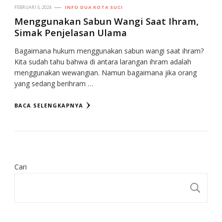
FEBRUARI 5, 2024
INFO DUA KOTA SUCI
Menggunakan Sabun Wangi Saat Ihram,
Simak Penjelasan Ulama
Bagaimana hukum menggunakan sabun wangi saat ihram?
Kita sudah tahu bahwa di antara larangan ihram adalah
menggunakan wewangian. Namun bagaimana jika orang
yang sedang berihram …
BACA SELENGKAPNYA
Cari
CA