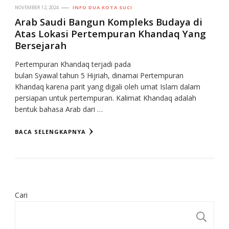
NOVEMBER 12, 2024
INFO DUA KOTA SUCI
Arab Saudi Bangun Kompleks Budaya di
Atas Lokasi Pertempuran Khandaq Yang
Bersejarah
Pertempuran Khandaq terjadi pada
bulan Syawal tahun 5 Hijriah, dinamai Pertempuran
Khandaq karena parit yang digali oleh umat Islam dalam
persiapan untuk pertempuran. Kalimat Khandaq adalah
bentuk bahasa Arab dari …
BACA SELENGKAPNYA
Cari
CA