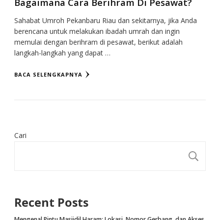
Bagaimana Cara Berihram Di Pesawat?
Sahabat Umroh Pekanbaru Riau dan sekitarnya, jika Anda
berencana untuk melakukan ibadah umrah dan ingin
memulai dengan berihram di pesawat, berikut adalah
langkah-langkah yang dapat …
BACA SELENGKAPNYA
Cari
CA
Recent Posts
Mengenal Pintu Masjidil Haram: Lokasi, Nomor Gerbang, dan Akses