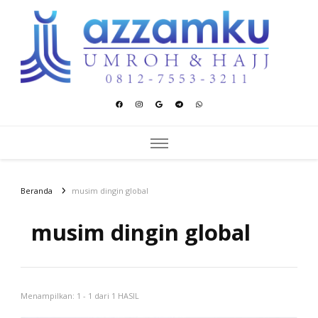
Azzamku Umroh dan Hajj
UMROH LUXURY PEKANBARU
Beranda
musim dingin global
musim dingin global
Menampilkan: 1 - 1 dari 1 HASIL