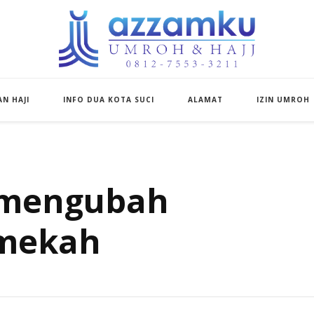
Azzamku Umroh d
UMROH LUXURY PEKANBARU
N HAJI
INFO DUA KOTA SUCI
ALAMAT
IZIN UMROH
n mengubah
 mekah