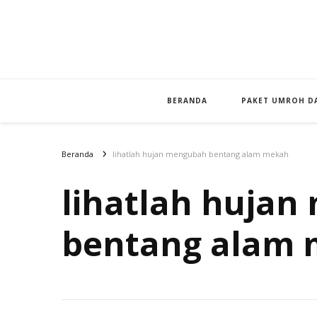
BERANDA
PAKET UMROH DA
Beranda
lihatlah hujan mengubah bentang alam mekah
lihatlah huja
bentang alam