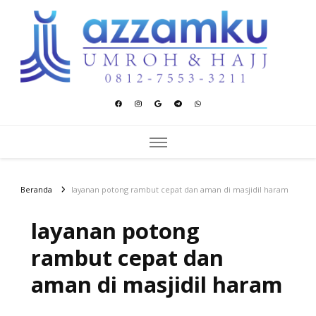
Azzamku Umroh dan Hajj
UMROH LUXURY PEKANBARU
Beranda
layanan potong rambut cepat dan aman di masjidil haram
layanan potong
rambut cepat dan
aman di masjidil haram