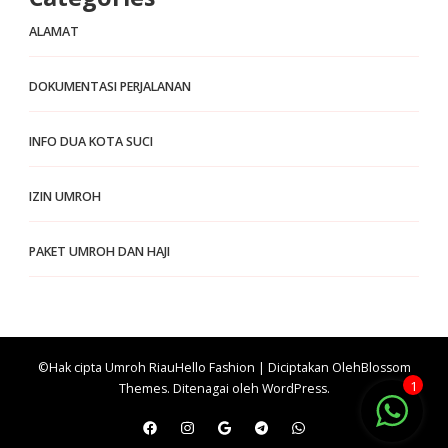
ALAMAT
DOKUMENTASI PERJALANAN
INFO DUA KOTA SUCI
IZIN UMROH
PAKET UMROH DAN HAJI
©Hak cipta Umroh Riau
Hello Fashion | Diciptakan Oleh
Blossom
1
Themes
. Ditenagai oleh
WordPress
.