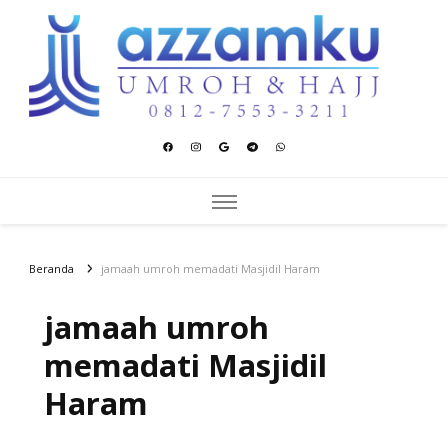
Azzamku Umroh dan Hajj
UMROH LUXURY PEKANBARU
Beranda
jamaah umroh memadati Masjidil Haram
jamaah umroh
memadati Masjidil
Haram