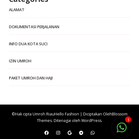
ALAMAT
DOKUMENTASI PERJALANAN
INFO DUA KOTA SUCI
IZIN UMROH
PAKET UMROH DAN HAJI
©Hak cipta Umroh Riau
Hello Fashion | Diciptakan Oleh
Blossom
1
Themes
. Ditenagai oleh
WordPress
.