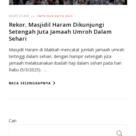
MARET 10, 2025
INFO DUA KOTA SUCI
Rekor, Masjidil Haram Dikunjungi
Setengah Juta Jamaah Umroh Dalam
Sehari
Masjidil Haram di Makkah mencatat jumlah jamaah umrah
tertinggi dalam sehari, dengan hampir setengah juta
jamaah melaksanakan ibadah haji dalam sehari pada hari
Rabu (5/3/2025). …
BACA SELENGKAPNYA
Cari
CA