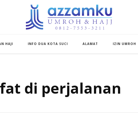
Azzamku Umroh d
UMROH LUXURY PEKANBARU
N HAJI
INFO DUA KOTA SUCI
ALAMAT
IZIN UMROH
fat di perjalanan