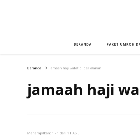
BERANDA
PAKET UMROH DA
Beranda
jamaah haji wafat di perjalanan
jamaah haji wa
Menampilkan: 1 - 1 dari 1 HASIL