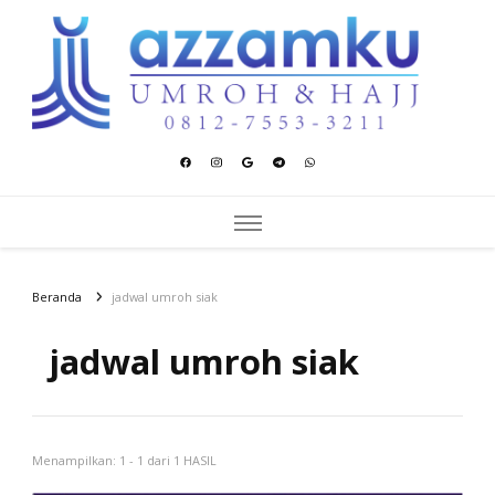
Azzamku Umroh dan Hajj
UMROH LUXURY PEKANBARU
Beranda
jadwal umroh siak
jadwal umroh siak
Menampilkan: 1 - 1 dari 1 HASIL