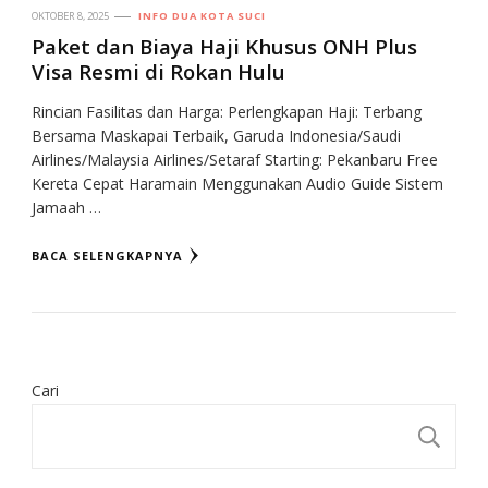
OKTOBER 8, 2025
INFO DUA KOTA SUCI
Paket dan Biaya Haji Khusus ONH Plus
Visa Resmi di Rokan Hulu
Rincian Fasilitas dan Harga: Perlengkapan Haji: Terbang
Bersama Maskapai Terbaik, Garuda Indonesia/Saudi
Airlines/Malaysia Airlines/Setaraf Starting: Pekanbaru Free
Kereta Cepat Haramain Menggunakan Audio Guide Sistem
Jamaah …
BACA SELENGKAPNYA
Cari
CA