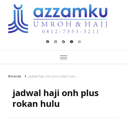
Azzamku Umroh dan Hajj
UMROH LUXURY PEKANBARU
Beranda
jadwal haji onh plus rokan hulu
jadwal haji onh plus
rokan hulu