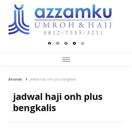
Azzamku Umroh dan Hajj
UMROH LUXURY PEKANBARU
Beranda
jadwal haji onh plus bengkalis
jadwal haji onh plus
bengkalis