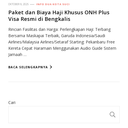
OKTOBER 8, 2025
INFO DUA KOTA SUCI
Paket dan Biaya Haji Khusus ONH Plus
Visa Resmi di Bengkalis
Rincian Fasilitas dan Harga: Perlengkapan Haji: Terbang
Bersama Maskapai Terbaik, Garuda Indonesia/Saudi
Airlines/Malaysia Airlines/Setaraf Starting: Pekanbaru Free
Kereta Cepat Haramain Menggunakan Audio Guide Sistem
Jamaah …
BACA SELENGKAPNYA
Cari
CA