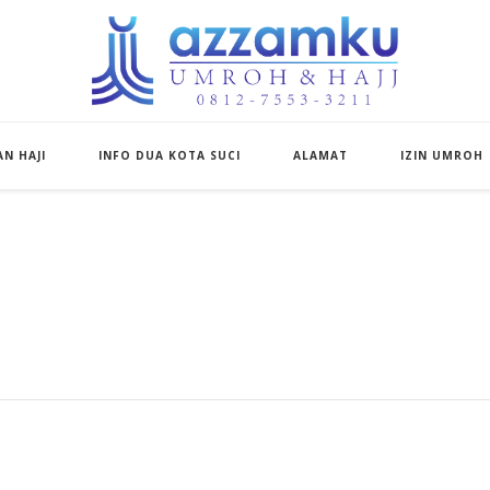
Azzamku Umroh d
UMROH LUXURY PEKANBARU
N HAJI
INFO DUA KOTA SUCI
ALAMAT
IZIN UMROH