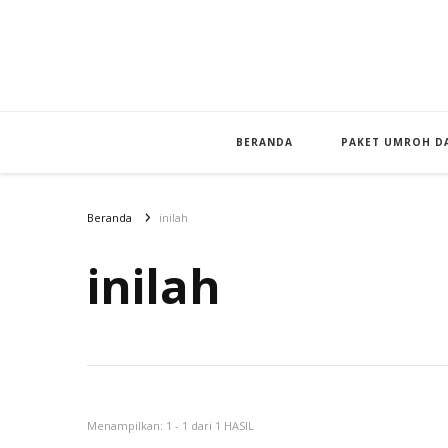
BERANDA
PAKET UMROH DA
Beranda
inilah
inilah
Menampilkan: 1 - 1 dari 1 HASIL