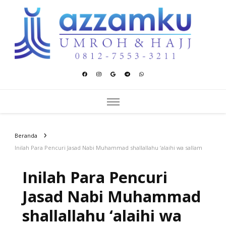
Azzamku Umroh dan Hajj
UMROH LUXURY PEKANBARU
Beranda
Inilah Para Pencuri Jasad Nabi Muhammad shallallahu ‘alaihi wa sallam
Inilah Para Pencuri
Jasad Nabi Muhammad
shallallahu ‘alaihi wa