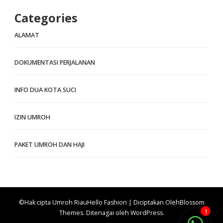
Categories
ALAMAT
DOKUMENTASI PERJALANAN
INFO DUA KOTA SUCI
IZIN UMROH
PAKET UMROH DAN HAJI
©Hak cipta Umroh Riau
Hello Fashion | Diciptakan Oleh
Blossom
1
Themes
. Ditenagai oleh
WordPress
.