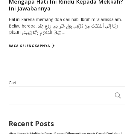
Mengapa Hati Ini Rindu Kepada Mekkah?
Ini Jawabannya
Hal ini karena memang doa dari nabi Ibrahim ‘alaihissalam.
Beliau berdoa, رَبَّنَا إِنِّي أَسْكَنْتُ مِنْ ذُرِّيَّتِي بِوَادٍ غَيْرِ ذِي زَرْعٍ عِنْدَ
بَيْتِكَ الْمُحَرَّمِ رَبَّنَا لِيُقِيمُوا الصَّلَاةَ …
BACA SELENGKAPNYA
Cari
CA
Recent Posts
Visa Umroh Multiple Entry Resmi Diluncurkan Arab Saudi Berlaku 1