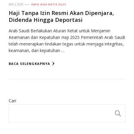
MEI 2, 2025
INFO DUA KOTA SUCI
Haji Tanpa Izin Resmi Akan Dipenjara,
Didenda Hingga Deportasi
Arab Saudi Berlakukan Aturan Ketat untuk Menjamin
Keamanan dan Kepatuhan Haji 2025 Pemerintah Arab Saudi
telah menerapkan tindakan tegas untuk menjaga integritas,
keamanan, dan kepatuhan …
BACA SELENGKAPNYA
Cari
CA