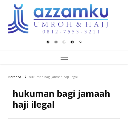
Azzamku Umroh dan Hajj
UMROH LUXURY PEKANBARU
Beranda
hukuman bagi jamaah haji ilegal
hukuman bagi jamaah
haji ilegal