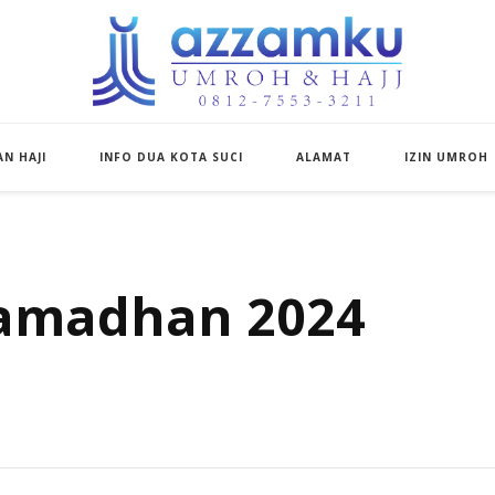
Azzamku Umroh d
UMROH LUXURY PEKANBARU
N HAJI
INFO DUA KOTA SUCI
ALAMAT
IZIN UMROH
amadhan 2024