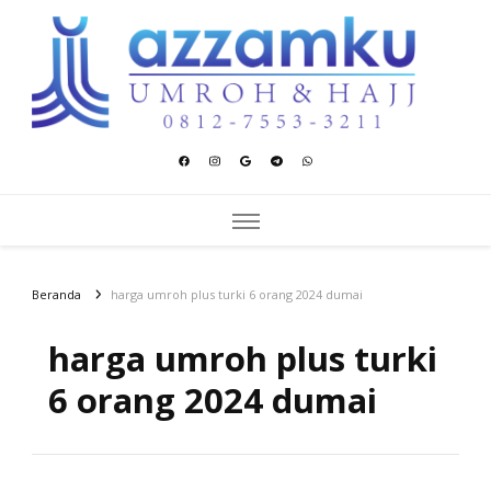
Azzamku Umroh dan Hajj
UMROH LUXURY PEKANBARU
Beranda
harga umroh plus turki 6 orang 2024 dumai
harga umroh plus turki
6 orang 2024 dumai