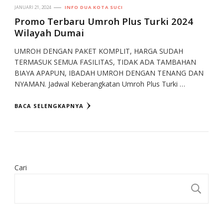
JANUARI 21, 2024
INFO DUA KOTA SUCI
Promo Terbaru Umroh Plus Turki 2024
Wilayah Dumai
UMROH DENGAN PAKET KOMPLIT, HARGA SUDAH
TERMASUK SEMUA FASILITAS, TIDAK ADA TAMBAHAN
BIAYA APAPUN, IBADAH UMROH DENGAN TENANG DAN
NYAMAN. Jadwal Keberangkatan Umroh Plus Turki …
BACA SELENGKAPNYA
Cari
CA