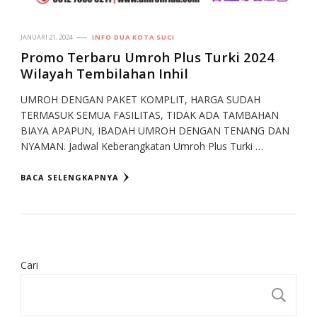
JANUARI 21, 2024
INFO DUA KOTA SUCI
Promo Terbaru Umroh Plus Turki 2024
Wilayah Tembilahan Inhil
UMROH DENGAN PAKET KOMPLIT, HARGA SUDAH
TERMASUK SEMUA FASILITAS, TIDAK ADA TAMBAHAN
BIAYA APAPUN, IBADAH UMROH DENGAN TENANG DAN
NYAMAN. Jadwal Keberangkatan Umroh Plus Turki …
BACA SELENGKAPNYA
Cari
CA