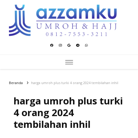
Azzamku Umroh dan Hajj
UMROH LUXURY PEKANBARU
Beranda
harga umroh plus turki 4 orang 2024 tembilahan inhil
harga umroh plus turki
4 orang 2024
tembilahan inhil