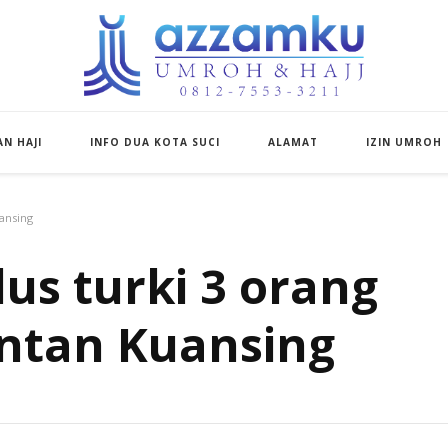
Azzamku Umroh d
UMROH LUXURY PEKANBARU
N HAJI
INFO DUA KOTA SUCI
ALAMAT
IZIN UMROH
ansing
us turki 3 orang
ntan Kuansing