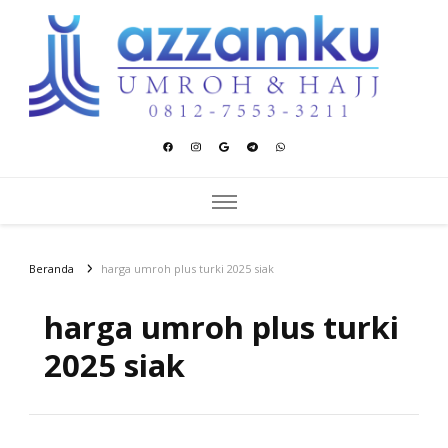
Azzamku Umroh dan Hajj
UMROH LUXURY PEKANBARU
Beranda
harga umroh plus turki 2025 siak
harga umroh plus turki
2025 siak