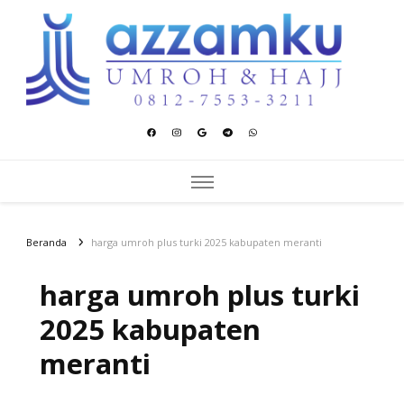
Azzamku Umroh dan Hajj
UMROH LUXURY PEKANBARU
Beranda
harga umroh plus turki 2025 kabupaten meranti
harga umroh plus turki
2025 kabupaten
meranti