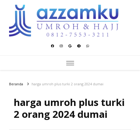
Azzamku Umroh dan Hajj
UMROH LUXURY PEKANBARU
Beranda
harga umroh plus turki 2 orang 2024 dumai
harga umroh plus turki
2 orang 2024 dumai