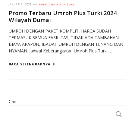
JANUARI 21, 2024
INFO DUA KOTA SUCI
Promo Terbaru Umroh Plus Turki 2024
Wilayah Dumai
UMROH DENGAN PAKET KOMPLIT, HARGA SUDAH
TERMASUK SEMUA FASILITAS, TIDAK ADA TAMBAHAN
BIAYA APAPUN, IBADAH UMROH DENGAN TENANG DAN
NYAMAN. Jadwal Keberangkatan Umroh Plus Turki …
BACA SELENGKAPNYA
Cari
CA