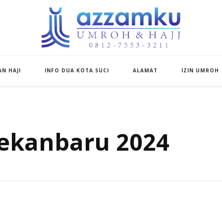
Azzamku Umroh d
UMROH LUXURY PEKANBARU
N HAJI
INFO DUA KOTA SUCI
ALAMAT
IZIN UMROH
ekanbaru 2024