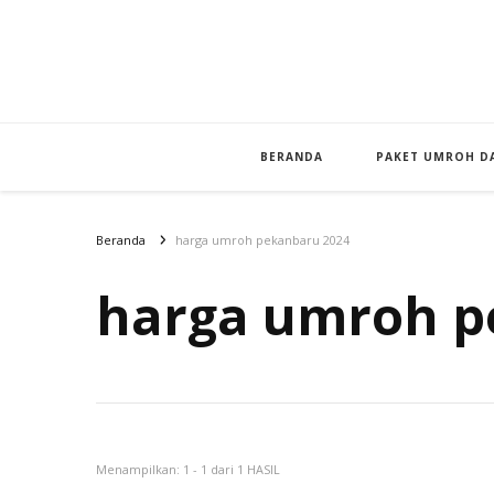
BERANDA
PAKET UMROH DA
Beranda
harga umroh pekanbaru 2024
harga umroh p
Menampilkan: 1 - 1 dari 1 HASIL