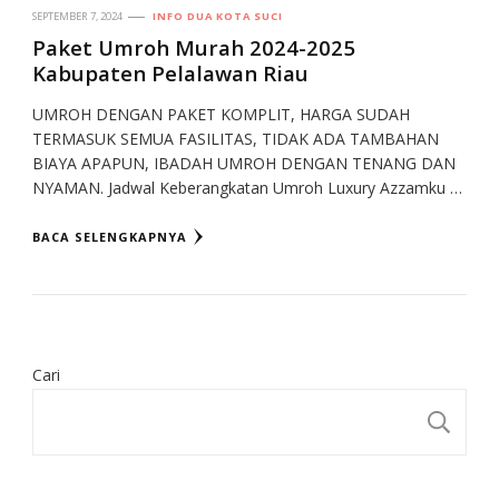
SEPTEMBER 7, 2024
INFO DUA KOTA SUCI
Paket Umroh Murah 2024-2025
Kabupaten Pelalawan Riau
UMROH DENGAN PAKET KOMPLIT, HARGA SUDAH
TERMASUK SEMUA FASILITAS, TIDAK ADA TAMBAHAN
BIAYA APAPUN, IBADAH UMROH DENGAN TENANG DAN
NYAMAN. Jadwal Keberangkatan Umroh Luxury Azzamku …
BACA SELENGKAPNYA
Cari
CA