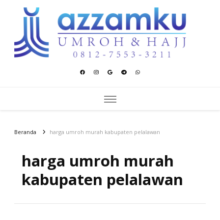
Azzamku Umroh dan Hajj
UMROH LUXURY PEKANBARU
Beranda
harga umroh murah kabupaten pelalawan
harga umroh murah
kabupaten pelalawan