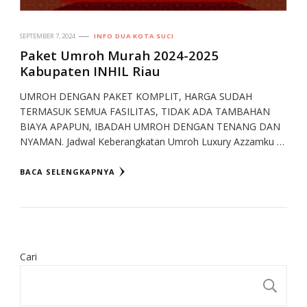
SEPTEMBER 7, 2024
INFO DUA KOTA SUCI
Paket Umroh Murah 2024-2025
Kabupaten INHIL Riau
UMROH DENGAN PAKET KOMPLIT, HARGA SUDAH
TERMASUK SEMUA FASILITAS, TIDAK ADA TAMBAHAN
BIAYA APAPUN, IBADAH UMROH DENGAN TENANG DAN
NYAMAN. Jadwal Keberangkatan Umroh Luxury Azzamku …
BACA SELENGKAPNYA
Cari
CA