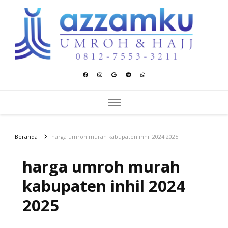
Azzamku Umroh dan Hajj
UMROH LUXURY PEKANBARU
Beranda
harga umroh murah kabupaten inhil 2024 2025
harga umroh murah
kabupaten inhil 2024
2025