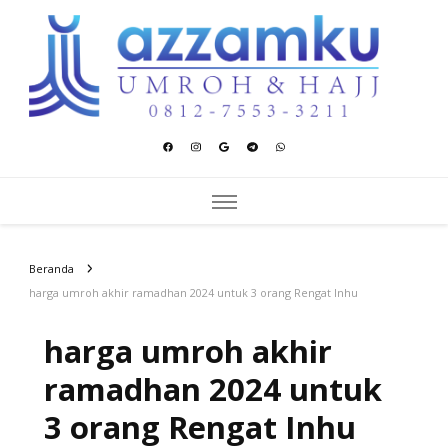
Azzamku Umroh dan Hajj
UMROH LUXURY PEKANBARU
Beranda
harga umroh akhir ramadhan 2024 untuk 3 orang Rengat Inhu
harga umroh akhir
ramadhan 2024 untuk
3 orang Rengat Inhu