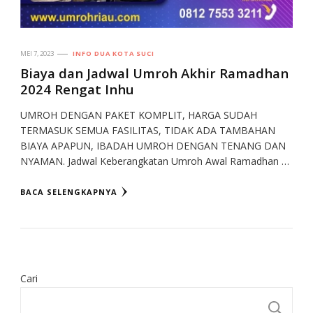
MEI 7, 2023
INFO DUA KOTA SUCI
Biaya dan Jadwal Umroh Akhir Ramadhan
2024 Rengat Inhu
UMROH DENGAN PAKET KOMPLIT, HARGA SUDAH
TERMASUK SEMUA FASILITAS, TIDAK ADA TAMBAHAN
BIAYA APAPUN, IBADAH UMROH DENGAN TENANG DAN
NYAMAN. Jadwal Keberangkatan Umroh Awal Ramadhan …
BACA SELENGKAPNYA
Cari
CA