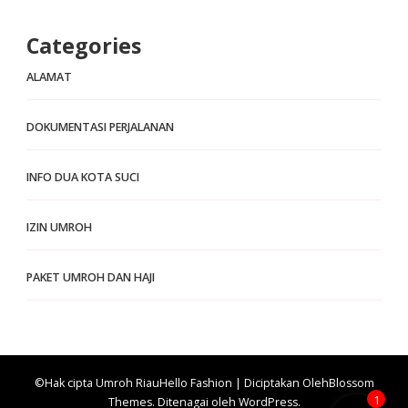
Categories
ALAMAT
DOKUMENTASI PERJALANAN
INFO DUA KOTA SUCI
IZIN UMROH
PAKET UMROH DAN HAJI
©Hak cipta Umroh Riau
Hello Fashion | Diciptakan Oleh
Blossom
1
Themes
. Ditenagai oleh
WordPress
.