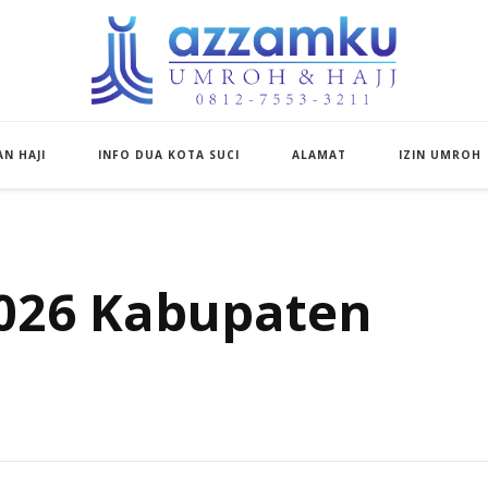
Azzamku Umroh d
UMROH LUXURY PEKANBARU
N HAJI
INFO DUA KOTA SUCI
ALAMAT
IZIN UMROH
026 Kabupaten