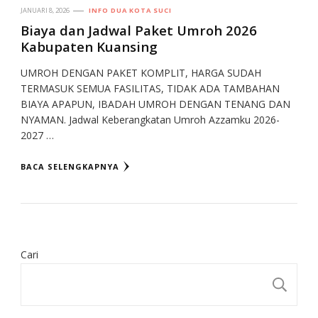
JANUARI 8, 2026
INFO DUA KOTA SUCI
Biaya dan Jadwal Paket Umroh 2026
Kabupaten Kuansing
UMROH DENGAN PAKET KOMPLIT, HARGA SUDAH
TERMASUK SEMUA FASILITAS, TIDAK ADA TAMBAHAN
BIAYA APAPUN, IBADAH UMROH DENGAN TENANG DAN
NYAMAN. Jadwal Keberangkatan Umroh Azzamku 2026-
2027 …
BACA SELENGKAPNYA
Cari
CA