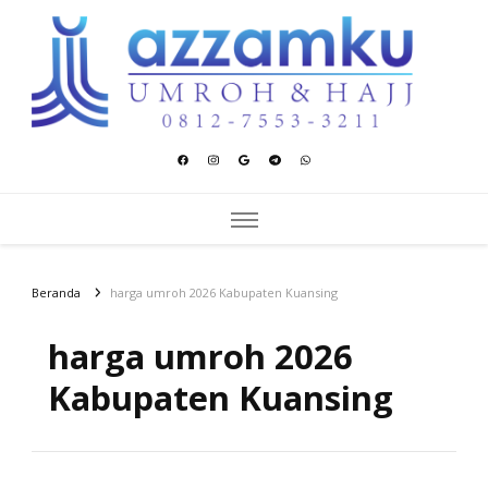
Azzamku Umroh dan Hajj
UMROH LUXURY PEKANBARU
Beranda
harga umroh 2026 Kabupaten Kuansing
harga umroh 2026
Kabupaten Kuansing