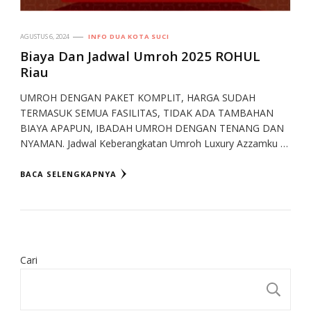
AGUSTUS 6, 2024
INFO DUA KOTA SUCI
Biaya Dan Jadwal Umroh 2025 ROHUL
Riau
UMROH DENGAN PAKET KOMPLIT, HARGA SUDAH
TERMASUK SEMUA FASILITAS, TIDAK ADA TAMBAHAN
BIAYA APAPUN, IBADAH UMROH DENGAN TENANG DAN
NYAMAN. Jadwal Keberangkatan Umroh Luxury Azzamku …
BACA SELENGKAPNYA
Cari
CA