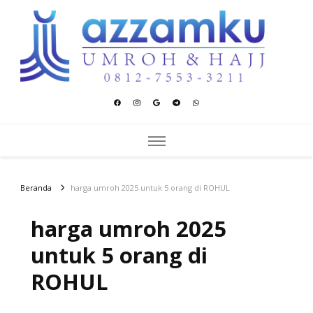
Azzamku Umroh dan Hajj
UMROH LUXURY PEKANBARU
Beranda
harga umroh 2025 untuk 5 orang di ROHUL
harga umroh 2025
untuk 5 orang di
ROHUL