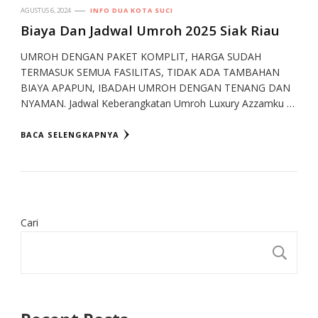
AGUSTUS 6, 2024
INFO DUA KOTA SUCI
Biaya Dan Jadwal Umroh 2025 Siak Riau
UMROH DENGAN PAKET KOMPLIT, HARGA SUDAH
TERMASUK SEMUA FASILITAS, TIDAK ADA TAMBAHAN
BIAYA APAPUN, IBADAH UMROH DENGAN TENANG DAN
NYAMAN. Jadwal Keberangkatan Umroh Luxury Azzamku …
BACA SELENGKAPNYA
Cari
CA