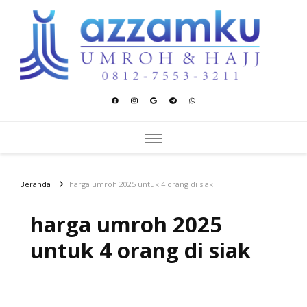
Azzamku Umroh dan Hajj
UMROH LUXURY PEKANBARU
Beranda
harga umroh 2025 untuk 4 orang di siak
harga umroh 2025
untuk 4 orang di siak