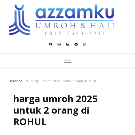
Azzamku Umroh dan Hajj
UMROH LUXURY PEKANBARU
Beranda
harga umroh 2025 untuk 2 orang di ROHUL
harga umroh 2025
untuk 2 orang di
ROHUL