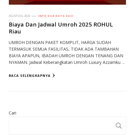
AGUSTUS 6, 2024
INFO DUA KOTA SUCI
Biaya Dan Jadwal Umroh 2025 ROHUL
Riau
UMROH DENGAN PAKET KOMPLIT, HARGA SUDAH
TERMASUK SEMUA FASILITAS, TIDAK ADA TAMBAHAN
BIAYA APAPUN, IBADAH UMROH DENGAN TENANG DAN
NYAMAN. Jadwal Keberangkatan Umroh Luxury Azzamku …
BACA SELENGKAPNYA
Cari
CA