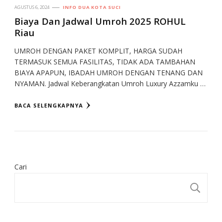
AGUSTUS 6, 2024
INFO DUA KOTA SUCI
Biaya Dan Jadwal Umroh 2025 ROHUL
Riau
UMROH DENGAN PAKET KOMPLIT, HARGA SUDAH
TERMASUK SEMUA FASILITAS, TIDAK ADA TAMBAHAN
BIAYA APAPUN, IBADAH UMROH DENGAN TENANG DAN
NYAMAN. Jadwal Keberangkatan Umroh Luxury Azzamku …
BACA SELENGKAPNYA
Cari
CA