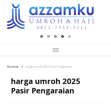
Azzamku Umroh dan Hajj
UMROH LUXURY PEKANBARU
Beranda
harga umroh 2025 Pasir Pengaraian
harga umroh 2025
Pasir Pengaraian