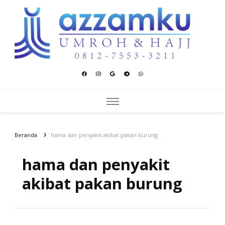
Azzamku Umroh dan Hajj
UMROH LUXURY PEKANBARU
Beranda
hama dan penyakit akibat pakan burung
hama dan penyakit
akibat pakan burung