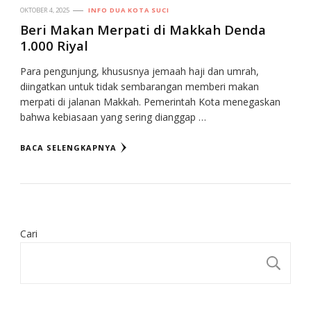
OKTOBER 4, 2025
INFO DUA KOTA SUCI
Beri Makan Merpati di Makkah Denda
1.000 Riyal
Para pengunjung, khususnya jemaah haji dan umrah,
diingatkan untuk tidak sembarangan memberi makan
merpati di jalanan Makkah. Pemerintah Kota menegaskan
bahwa kebiasaan yang sering dianggap …
BACA SELENGKAPNYA
Cari
CA