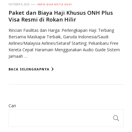
OKTOBER 8, 2025
INFO DUA KOTA SUCI
Paket dan Biaya Haji Khusus ONH Plus
Visa Resmi di Rokan Hilir
Rincian Fasilitas dan Harga: Perlengkapan Haji: Terbang
Bersama Maskapai Terbaik, Garuda Indonesia/Saudi
Airlines/Malaysia Airlines/Setaraf Starting: Pekanbaru Free
Kereta Cepat Haramain Menggunakan Audio Guide Sistem
Jamaah …
BACA SELENGKAPNYA
Cari
CA