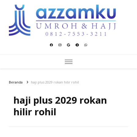
Azzamku Umroh dan Hajj
UMROH LUXURY PEKANBARU
Beranda
haji plus 2029 rokan hilir rohil
haji plus 2029 rokan
hilir rohil