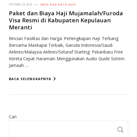
OKTOBER 23, 2025
INFO DUA KOTA SUCI
Paket dan Biaya Haji Mujamalah/Furoda
Visa Resmi di Kabupaten Kepulauan
Meranti
Rincian Fasilitas dan Harga: Perlengkapan Haji: Terbang
Bersama Maskapai Terbaik, Garuda Indonesia/Saudi
Airlines/Malaysia Airlines/Setaraf Starting: Pekanbaru Free
Kereta Cepat Haramain Menggunakan Audio Guide Sistem
Jamaah …
BACA SELENGKAPNYA
Cari
CA