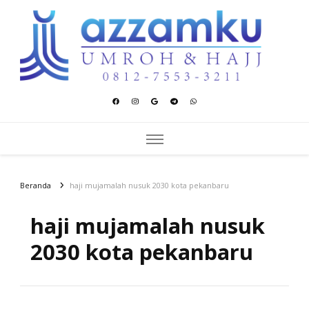
Azzamku Umroh dan Hajj
UMROH LUXURY PEKANBARU
Beranda
haji mujamalah nusuk 2030 kota pekanbaru
haji mujamalah nusuk
2030 kota pekanbaru