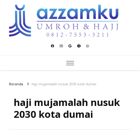
Azzamku Umroh dan Hajj
UMROH LUXURY PEKANBARU
Beranda
haji mujamalah nusuk 2030 kota dumai
haji mujamalah nusuk
2030 kota dumai