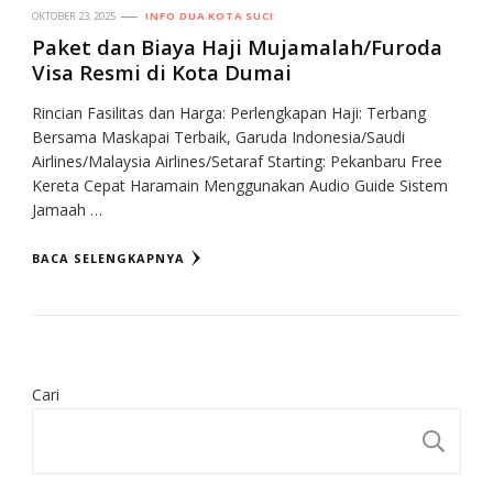
OKTOBER 23, 2025
INFO DUA KOTA SUCI
Paket dan Biaya Haji Mujamalah/Furoda
Visa Resmi di Kota Dumai
Rincian Fasilitas dan Harga: Perlengkapan Haji: Terbang
Bersama Maskapai Terbaik, Garuda Indonesia/Saudi
Airlines/Malaysia Airlines/Setaraf Starting: Pekanbaru Free
Kereta Cepat Haramain Menggunakan Audio Guide Sistem
Jamaah …
BACA SELENGKAPNYA
Cari
CA