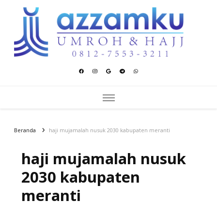
Azzamku Umroh dan Hajj
UMROH LUXURY PEKANBARU
Beranda
haji mujamalah nusuk 2030 kabupaten meranti
haji mujamalah nusuk
2030 kabupaten
meranti