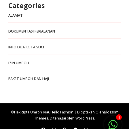
Categories
ALAMAT
DOKUMENTASI PERJALANAN
INFO DUA KOTA SUCI
IZIN UMROH
PAKET UMROH DAN HAJI
©Hak cipta Umroh Riau
Hello Fashion | Diciptakan Oleh
Blossom
1
Themes
. Ditenagai oleh
WordPress
.