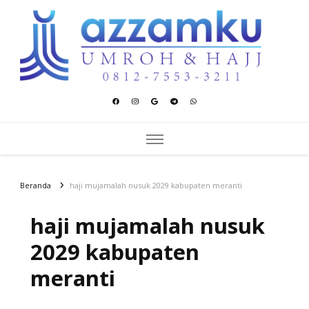
Azzamku Umroh dan Hajj
UMROH LUXURY PEKANBARU
Beranda
haji mujamalah nusuk 2029 kabupaten meranti
haji mujamalah nusuk
2029 kabupaten
meranti