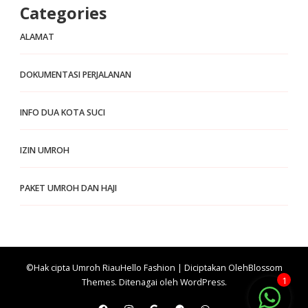
Categories
ALAMAT
DOKUMENTASI PERJALANAN
INFO DUA KOTA SUCI
IZIN UMROH
PAKET UMROH DAN HAJI
©Hak cipta Umroh Riau
Hello Fashion | Diciptakan Oleh
Blossom
1
Themes
. Ditenagai oleh
WordPress
.