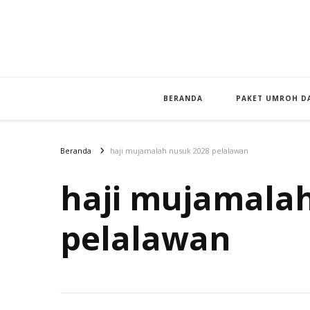
BERANDA
PAKET UMROH DA
Beranda
haji mujamalah nusuk 2028 pelalawan
haji mujamala
pelalawan