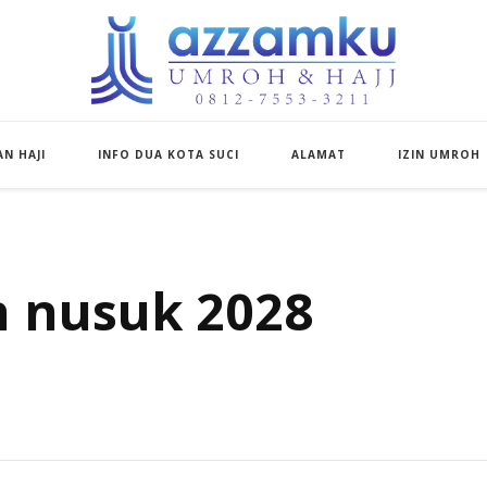
Azzamku Umroh d
UMROH LUXURY PEKANBARU
N HAJI
INFO DUA KOTA SUCI
ALAMAT
IZIN UMROH
h nusuk 2028