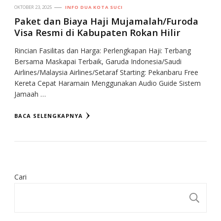
OKTOBER 23, 2025
INFO DUA KOTA SUCI
Paket dan Biaya Haji Mujamalah/Furoda
Visa Resmi di Kabupaten Rokan Hilir
Rincian Fasilitas dan Harga: Perlengkapan Haji: Terbang
Bersama Maskapai Terbaik, Garuda Indonesia/Saudi
Airlines/Malaysia Airlines/Setaraf Starting: Pekanbaru Free
Kereta Cepat Haramain Menggunakan Audio Guide Sistem
Jamaah …
BACA SELENGKAPNYA
Cari
CA