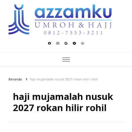
Azzamku Umroh dan Hajj
UMROH LUXURY PEKANBARU
Beranda
haji mujamalah nusuk 2027 rokan hilir rohil
haji mujamalah nusuk
2027 rokan hilir rohil