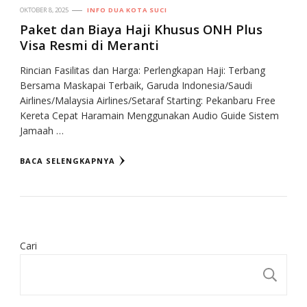
OKTOBER 8, 2025
INFO DUA KOTA SUCI
Paket dan Biaya Haji Khusus ONH Plus
Visa Resmi di Meranti
Rincian Fasilitas dan Harga: Perlengkapan Haji: Terbang
Bersama Maskapai Terbaik, Garuda Indonesia/Saudi
Airlines/Malaysia Airlines/Setaraf Starting: Pekanbaru Free
Kereta Cepat Haramain Menggunakan Audio Guide Sistem
Jamaah …
BACA SELENGKAPNYA
Cari
CA