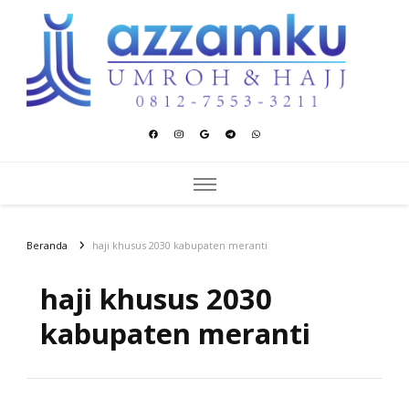
Azzamku Umroh dan Hajj
UMROH LUXURY PEKANBARU
Beranda
haji khusus 2030 kabupaten meranti
haji khusus 2030
kabupaten meranti