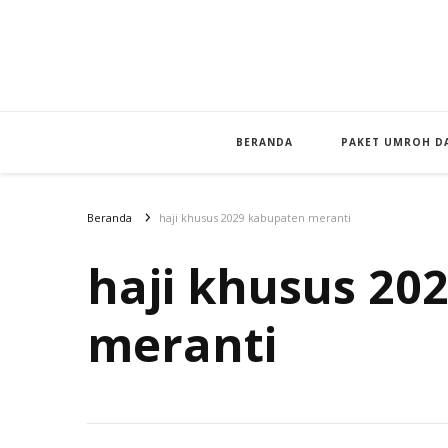
BERANDA
PAKET UMROH DA
Beranda
haji khusus 2029 kabupaten meranti
haji khusus 20
meranti