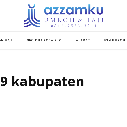
Azzamku Umroh d
UMROH LUXURY PEKANBARU
N HAJI
INFO DUA KOTA SUCI
ALAMAT
IZIN UMROH
29 kabupaten