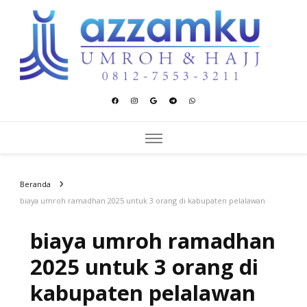
Azzamku Umroh dan Hajj
UMROH LUXURY PEKANBARU
Beranda
biaya umroh ramadhan 2025 untuk 3 orang di kabupaten pelalawan
biaya umroh ramadhan
2025 untuk 3 orang di
kabupaten pelalawan