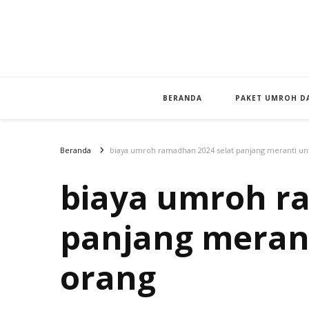
BERANDA
PAKET UMROH DA
Beranda
biaya umroh ramadhan 2024 selat panjang meranti un
biaya umroh r
panjang merant
orang