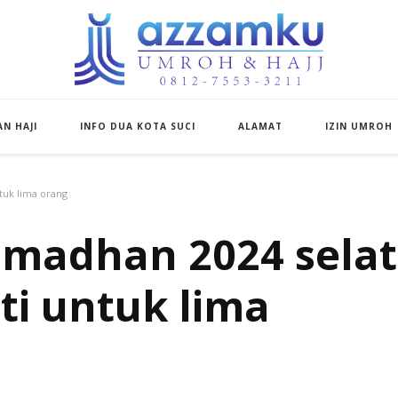
Azzamku Umroh d
UMROH LUXURY PEKANBARU
N HAJI
INFO DUA KOTA SUCI
ALAMAT
IZIN UMROH
tuk lima orang
amadhan 2024 selat
i untuk lima