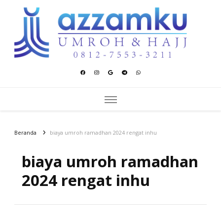
Azzamku Umroh dan Hajj
UMROH LUXURY PEKANBARU
Beranda
biaya umroh ramadhan 2024 rengat inhu
biaya umroh ramadhan
2024 rengat inhu